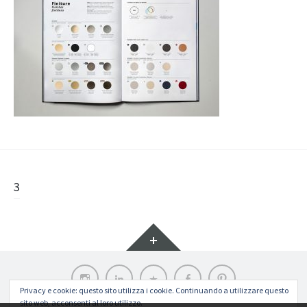
Navigazione
3
articolo
Widget
Instagram
LinkedIn
Archilovers
Facebook
Pinterest
Privacy e cookie: questo sito utilizza i cookie. Continuando a utilizzare questo
sito web, acconsenti al loro utilizzo.