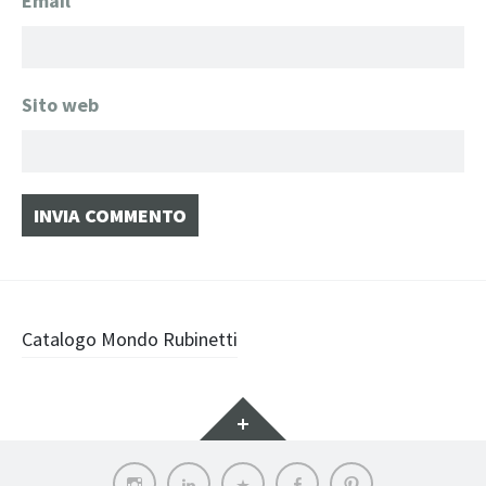
Email
*
Sito web
Navigazione
Catalogo Mondo Rubinetti
articolo
Widget
Instagram
LinkedIn
Archilovers
Facebook
Pinterest