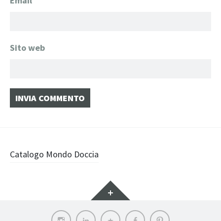
Email
*
Sito web
Navigazione
Catalogo Mondo Doccia
articolo
Widget
Instagram
LinkedIn
Archilovers
Facebook
Pinterest