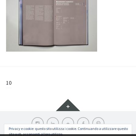
Navigazione
10
articolo
Widget
Instagram
LinkedIn
Archilovers
Facebook
Pinterest
Privacy e cookie: questo sito utilizza i cookie. Continuando a utilizzare questo
sito web, acconsenti al loro utilizzo.