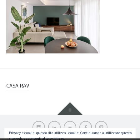
Navigazione
CASA RAV
articolo
Widget
Instagram
LinkedIn
Archilovers
Facebook
Pinterest
Privacy e cookie: questo sito utilizza i cookie. Continuando a utilizzare questo
sito web, acconsenti al loro utilizzo.